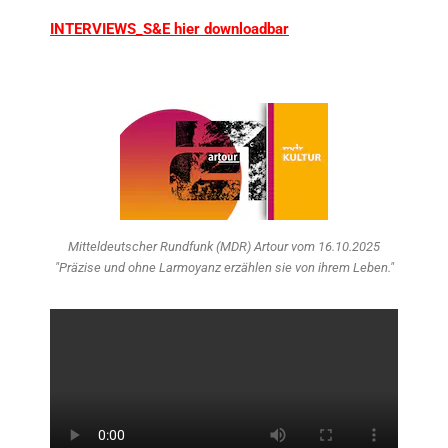
INTERVIEWS_S&E hier downloadbar
Mitteldeutscher Rundfunk (MDR) Artour vom 16.10.2025
"Präzise und ohne Larmoyanz erzählen sie von ihrem Leben."