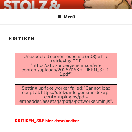
STOLZ & EIGENSINN
Menü
KRITIKEN
Unexpected server response (503) while
retrieving PDF
"https://stolzundeigensinn.de/wp-
content/uploads/2025/12/KRITIKEN_SE-1-
1.pdf".
Setting up fake worker failed: "Cannot load
script at: https://stolzundeigensinn.de/wp-
content/plugins/pdf-
embedder/assets/js/pdfjs/pdf.worker.min.js".
KRITIKEN_S&E hier downloadbar