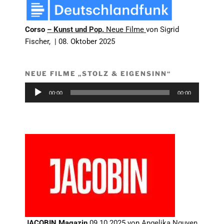
Corso
– Kunst und Pop.
Neue Filme
von Sigrid
Fischer,
|
08. Oktober 2025
NEUE FILME „STOLZ & EIGENSINN“
Audio-
00:00
00:00
Player
J
ACOBIN
Magazin
09.10.2025
von
Angelika
Nguyen